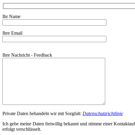
Ihr Name
Ihre Email
Bitte
Ihre Nachricht - Feedback
lasse
dieses
Feld
leer.
Private Daten behandeln wir mit Sorgfalt:
Datenschutzrichtlinie
Ich gebe meine Daten freiwillig bekannt und stimme einer Kontaktau
erfolgt verschlüsselt.