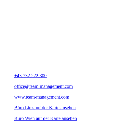
Büro Linz
Team Management - Unternehmensberatung
Bockgasse 23
A-4020 Linz
Büro Wien
Sandgasse 20
A-1190 Wien
+43 732 222 300
office@team-management.com
www.team-management.com
Büro Linz auf der Karte ansehen
Büro Wien auf der Karte ansehen